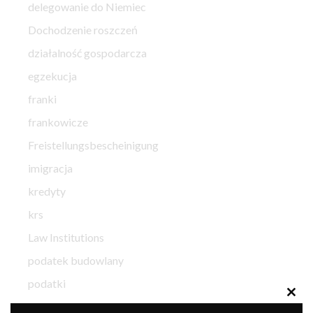
delegowanie do Niemiec
Dochodzenie roszczeń
działalność gospodarcza
egzekucja
franki
frankowicze
Freistellungsbescheinigung
imigracja
kredyty
krs
Law Institutions
podatek budowlany
podatki
Clos
postępowanie cywilne
this