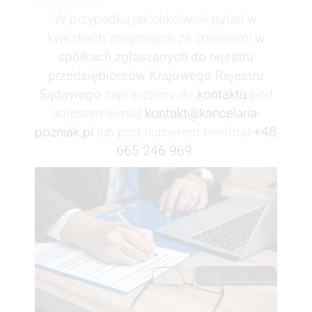
W przypadku jakichkolwiek pytań w
kwestiach związanych ze zmianami
w
spółkach zgłaszanych do rejestru
przedsiębiorców Krajowego Rejestru
Sądowego
zapraszamy do
kontaktu
pod
adresem e-mail
kontakt@kancelaria-
pozniak.pl
lub pod numerem telefonu
+48
665 246 969
.