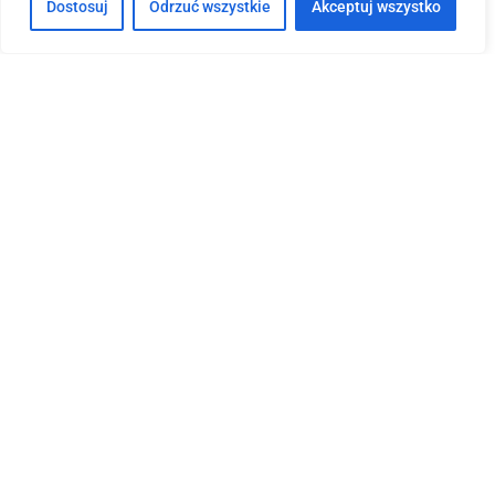
Dostosuj
Odrzuć wszystkie
Akceptuj wszystko
+48 665 246 969
+48 665 246 969
+48 665 246 969
kontakt(@)kancelaria-pozniak.pl
Informacje:
Impressum
Pliki cookies i polityka prywatności
Nota prawna