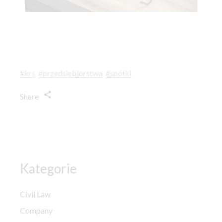
#krs
#przedsiębiorstwa
#spółki
Share
Kategorie
Civil Law
Company