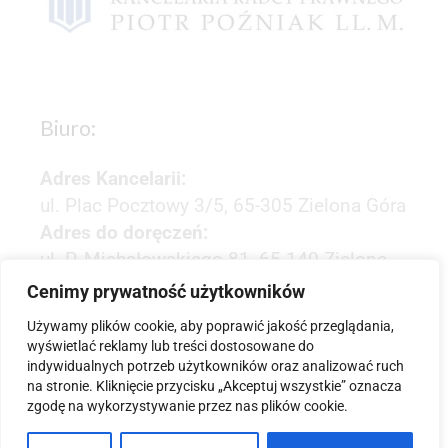
Biuro:
Adres Kancelarii:
ul. Plac Pocztowy 3/5, 65-305 Zielona Góra
Adres do doręczeń:
ul. P. Michałowskiego 81, 65-140 Zielona
Góra
Cenimy prywatność użytkowników
Godziny otwarcia:
Używamy plików cookie, aby poprawić jakość przeglądania,
wyświetlać reklamy lub treści dostosowane do
8:00-16:00
indywidualnych potrzeb użytkowników oraz analizować ruch
na stronie. Kliknięcie przycisku „Akceptuj wszystkie” oznacza
zgodę na wykorzystywanie przez nas plików cookie.
Dane kontaktowe: