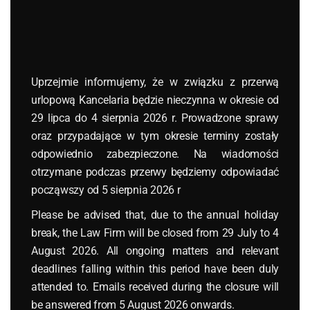
modu
prace budowlane w Niemczech
pracownicy
prawo dla każdego
Uprzejmie informujemy, że w związku z przerwą
prawo niemieckie
urlopową Kancelaria będzie nieczynna w okresie od
prawo polskie
29 lipca do 4 sierpnia 2026 r. Prowadzone sprawy
prawo pracy
oraz przypadające w tym okresie terminy zostały
przedsiębiorcy
odpowiednio zabezpieczone. Na wiadomości
otrzymane podczas przerwy będziemy odpowiadać
radcy prawni
począwszy od 5 sierpnia 2026 r
SOKA-BAU
Please be advised that, due to the annual holiday
spółki kapitałowe
break, the Law Firm will be closed from 29 July to 4
spółki osobowe
August 2026. All ongoing matters and relevant
sprawozdanie finansowe 2018
deadlines falling within this period have been duly
attended to. Emails received during the closure will
sygnaliści
be answered from 5 August 2026 onwards.