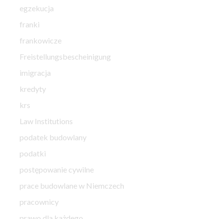
egzekucja
franki
frankowicze
Freistellungsbescheinigung
imigracja
kredyty
krs
Law Institutions
podatek budowlany
podatki
postępowanie cywilne
prace budowlane w Niemczech
pracownicy
prawo dla każdego