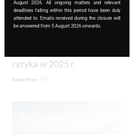
August 2026. All ongoing matters and relevant
12 października 2025
deadlines falling within this period have been duly
działalność gospodarcza
,
pracownicy
,
prawo dla
attended to. Emails received during the closure will
każdego
,
prawo niemieckie
,
prawo pracy
,
be answered from 5 August 2026 onwards.
przedsiębiorcy
Kontrola Zoll w Niemczech:
wymagane dokumenty i
ryzyka w 2025 r.
Read More