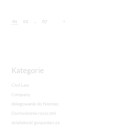
Stronicowanie
01
02
…
07
wpisów
Kategorie
Civil Law
Company
delegowanie do Niemiec
Dochodzenie roszczeń
działalność gospodarcza