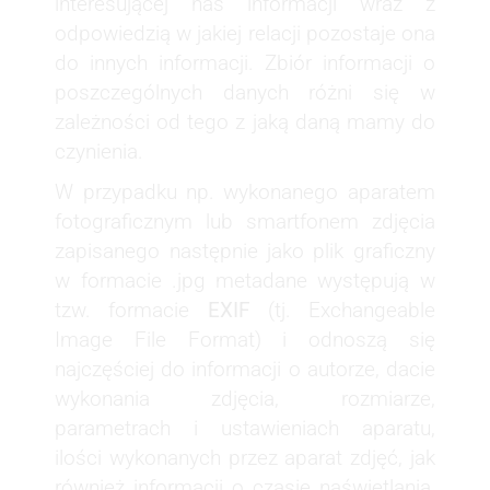
interesującej nas informacji wraz z
odpowiedzią w jakiej relacji pozostaje ona
do innych informacji. Zbiór informacji o
poszczególnych danych różni się w
zależności od tego z jaką daną mamy do
czynienia.
W przypadku np. wykonanego aparatem
fotograficznym lub smartfonem zdjęcia
zapisanego następnie jako plik graficzny
w formacie .jpg metadane występują w
tzw. formacie
EXIF
(tj. Exchangeable
Image File Format) i odnoszą się
najczęściej do informacji o autorze, dacie
wykonania zdjęcia, rozmiarze,
parametrach i ustawieniach aparatu,
ilości wykonanych przez aparat zdjęć, jak
również informacji o czasie naświetlania,