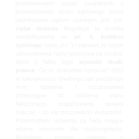
podstawowych zasad związanych z
prowadzeniem sporu sądowego przed
jakimkolwiek sądem cywilnym jest tzw.
ciężar dowodu
. Regulacja ta została
skodyfikowana w
art. 6 kodeksu
cywilnego
(dalej „k.c.”) i stanowi, że ciężar
udowodnienia faktu spoczywa na osobie,
która z faktu tego
wywodzi skutki
prawne
. Co to dokładnie oznacza? Otóż
w toku procesu cywilnego sąd podejmuje
m.in. działania i rozumowania
zmierzające do ustalenia stanu
faktycznego rozpatrywanej sprawy
(inaczej – co się rzeczywiście wydarzyło).
Przedmiotem ustalenia są fakty mające
istotne znaczenie dla rozstrzygnięcia.
Wskazany przepis stanowi o