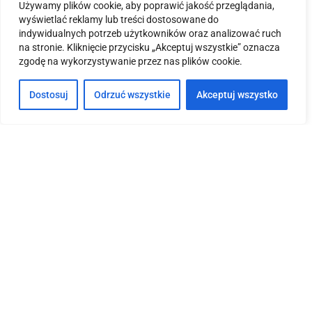
Godziny otwarcia:
Używamy plików cookie, aby poprawić jakość przeglądania,
wyświetlać reklamy lub treści dostosowane do
8:00-16:00
indywidualnych potrzeb użytkowników oraz analizować ruch
na stronie. Kliknięcie przycisku „Akceptuj wszystkie” oznacza
zgodę na wykorzystywanie przez nas plików cookie.
Dane kontaktowe:
Dostosuj
Odrzuć wszystkie
Akceptuj wszystko
+48 665 246 969
+48 665 246 969
+48 665 246 969
kontakt(@)kancelaria-pozniak.pl
Informacje:
Impressum
Pliki cookies i polityka prywatności
Nota prawna