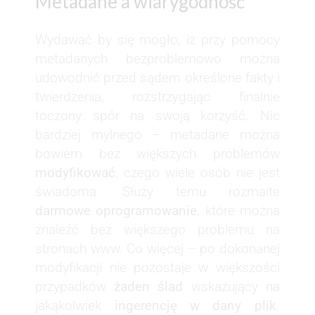
Metadane a wiarygodność
Wydawać by się mogło, iż przy pomocy
metadanych bezproblemowo można
udowodnić przed sądem określone fakty i
twierdzenia, rozstrzygając finalnie
toczony spór na swoją korzyść. Nic
bardziej mylnego – metadane można
bowiem bez większych problemów
modyfikować
, czego wiele osób nie jest
świadoma. Służy temu rozmaite
darmowe oprogramowanie
, które można
znaleźć bez większego problemu na
stronach www. Co więcej – po dokonanej
modyfikacji nie pozostaje w większości
przypadków
żaden ślad
wskazujący na
jakąkolwiek
ingerencję w dany plik
.