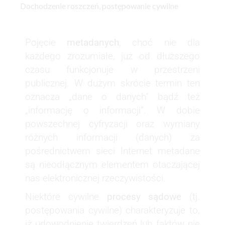
Dochodzenie roszczeń
,
postępowanie cywilne
Pojęcie
metadanych
, choć nie dla
każdego zrozumiałe, już od dłuższego
czasu funkcjonuje w przestrzeni
publicznej. W dużym skrócie termin ten
oznacza „dane o danych” bądź też
„informację o informacji”. W dobie
powszechnej cyfryzacji oraz wymiany
różnych informacji (danych) za
pośrednictwem sieci Internet metadane
są nieodłącznym elementem otaczającej
nas elektronicznej rzeczywistości.
Niektóre cywilne
procesy sądowe
(tj.
postępowania cywilne) charakteryzuje to,
iż udowodnienie twierdzeń lub faktów nie