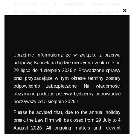
Oznacza to, iż wartość dowodowa
informacji stanowiących metadane może
Clos
this
być w wielu przypadkach zerowa. Jak
modu
bowiem zweryfikować treść metadanych
danego pliku dołączonego na płycie CD
do akt sprawy przez jedną ze stron?
Możliwość takiej weryfikacji niestety nie
Uprzejmie informujemy, że w związku z przerwą
istnieje.
urlopową Kancelaria będzie nieczynna w okresie od
29 lipca do 4 sierpnia 2026 r. Prowadzone sprawy
Z tego względu
ocena wiarygodności
oraz przypadające w tym okresie terminy zostały
przedłożonych w danym postępowaniu
odpowiednio zabezpieczone. Na wiadomości
metadanych przez jedną ze stron (lub
otrzymane podczas przerwy będziemy odpowiadać
obie strony procesu) powinna być
począwszy od 5 sierpnia 2026 r
wysoce krytyczna i nie stanowić
podstawy dokonanego rozstrzygnięcia
.
Please be advised that, due to the annual holiday
Nie można bowiem określić, czy
break, the Law Firm will be closed from 29 July to 4
nastąpiła jakakolwiek ingerencja w
August 2026. All ongoing matters and relevant