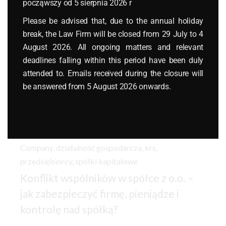
począwszy od 5 sierpnia 2026 r
Please be advised that, due to the annual holiday
break, the Law Firm will be closed from 29 July to 4
August 2026. All ongoing matters and relevant
deadlines falling within this period have been duly
attended to. Emails received during the closure will
be answered from 5 August 2026 onwards.
20 czerwca 2026
Company
,
działalność gospodarcza
,
krs
,
przedsiębiorcy
,
spółki kapitałowe
Konflikt wspólników w spółce z o.o. –
jak zabezpieczyć firmę, pieniądze i
kontrolę nad spółką?