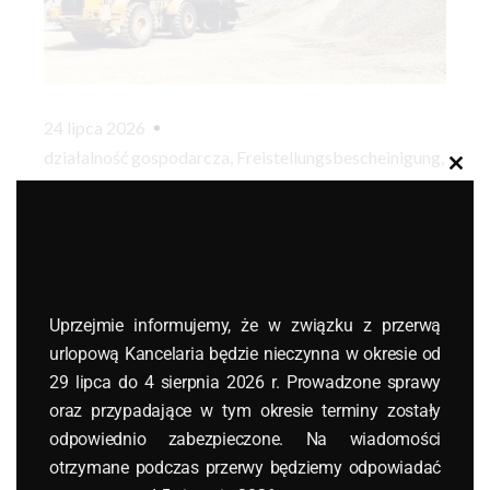
24 lipca 2026
działalność gospodarcza
,
Freistellungsbescheinigung
,
Clos
podatek budowlany
,
prace budowlane w Niemczech
,
this
modu
prawo niemieckie
,
Zollamt
Zakład podatkowy polskiej firmy
budowlanej w Niemczech po
wytycznych BMF z 18 czerwca 2026 r.
Uprzejmie informujemy, że w związku z przerwą
urlopową Kancelaria będzie nieczynna w okresie od
Read More
29 lipca do 4 sierpnia 2026 r. Prowadzone sprawy
oraz przypadające w tym okresie terminy zostały
odpowiednio zabezpieczone. Na wiadomości
otrzymane podczas przerwy będziemy odpowiadać