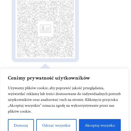
Cenimy prywatność użytkowników
Używamy plików cookie, aby poprawić jakość przeglądania,
wyświetlać reklamy lub treści dostosowane do indywidualnych potrzeb
użytkowników oraz analizować ruch na stronie. Kliknięcie przycisku
„Akceptuj wszystkie” oznacza zgodę na wykorzystywanie przez nas
© 2025
Kancelaria Radcy Prawnego Piotr
plików cookie.
Poźniak LL.M.
Dostosuj
Odrzuć wszystkie
Akceptuj wszystko