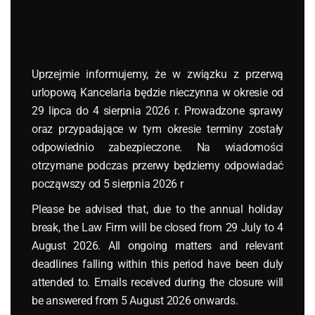
Uprzejmie informujemy, że w związku z przerwą
urlopową Kancelaria będzie nieczynna w okresie od
29 lipca do 4 sierpnia 2026 r. Prowadzone sprawy
24 lipca 2026
oraz przypadające w tym okresie terminy zostały
działalność gospodarcza
,
Freistellungsbescheinigung
,
odpowiednio zabezpieczone. Na wiadomości
otrzymane podczas przerwy będziemy odpowiadać
podatek budowlany
,
prace budowlane w Niemczech
,
począwszy od 5 sierpnia 2026 r
prawo niemieckie
,
Zollamt
Zakład podatkowy polskiej firmy
Please be advised that, due to the annual holiday
break, the Law Firm will be closed from 29 July to 4
budowlanej w Niemczech po
August 2026. All ongoing matters and relevant
wytycznych BMF z 18 czerwca 2026 r.
deadlines falling within this period have been duly
attended to. Emails received during the closure will
Read More
be answered from 5 August 2026 onwards.