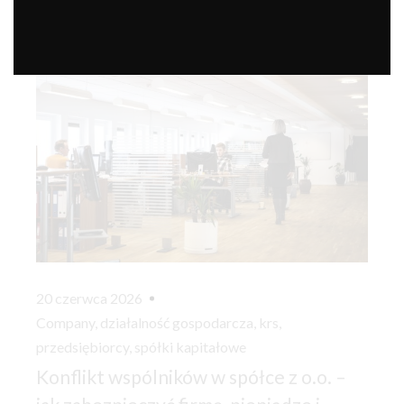
20 czerwca 2026
Company
,
działalność gospodarcza
,
krs
,
przedsiębiorcy
,
spółki kapitałowe
Konflikt wspólników w spółce z o.o. –