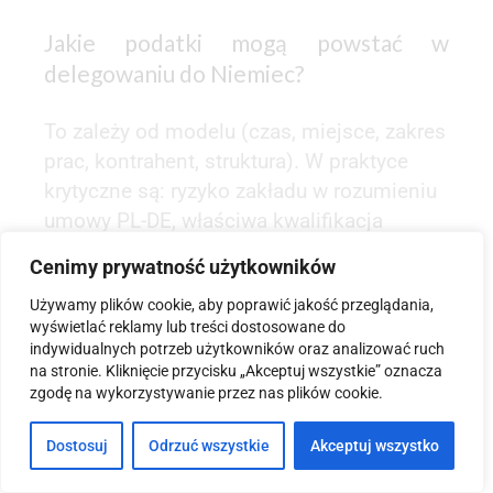
Jakie podatki mogą powstać w
delegowaniu do Niemiec?
To zależy od modelu (czas, miejsce, zakres
prac, kontrahent, struktura). W praktyce
krytyczne są: ryzyko zakładu w rozumieniu
umowy PL-DE, właściwa kwalifikacja
świadczenia na gruncie VAT oraz spójność
Cenimy prywatność użytkowników
rozliczeń wynagrodzeń i ubezpieczeń
Używamy plików cookie, aby poprawić jakość przeglądania,
społecznych (w tym dokumentacja
wyświetlać reklamy lub treści dostosowane do
delegowania).
indywidualnych potrzeb użytkowników oraz analizować ruch
na stronie. Kliknięcie przycisku „Akceptuj wszystkie” oznacza
Czy sprawa wpłynie na inne
zgodę na wykorzystywanie przez nas plików cookie.
państwa Unii Europejskiej?
Dostosuj
Odrzuć wszystkie
Akceptuj wszystko