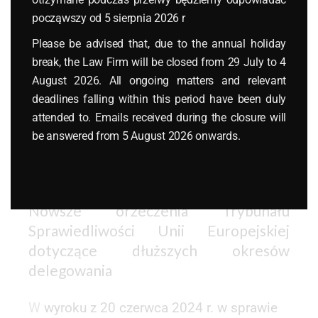
dopuszczalne mogą być proporcjonalne
począwszy od 5 sierpnia 2026 r
środki kontrolne służące weryfikacji
legalności delegowania. Orzeczenie to
Please be advised that, due to the annual holiday
stanowi kluczowy punkt odniesienia dla
break, the Law Firm will be closed from 29 July to 4
oceny, czy dodatkowy etap wizowy jest
August 2026. All ongoing matters and relevant
środkiem proporcjonalnym, czy też
deadlines falling within this period have been duly
nieuzasadnioną barierą dla swobody
attended to. Emails received during the closure will
świadczenia usług – i w tym sensie jest
be answered from 5 August 2026 onwards.
osią argumentacji Komisji w sprawie
INFR(2025)4025.
Nowsze orzeczenia Trybunału
Sprawiedliwości Unii Europejskiej
dotyczące dłuższych okresów
delegowania
W
wyroku z 20 czerwca 2024 r. w sprawie