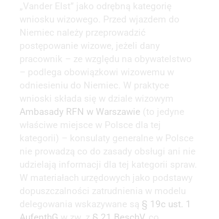
„Vander Elst” jako odrębną kategorię
wniosku wizowego. Przed wjazdem do
Niemiec należy przeprowadzić
postępowanie wizowe, jeżeli dany
pracownik – ze względu na obywatelstwo
– podlega obowiązkowi wizowemu w
odniesieniu do Niemiec. W praktyce
wnioski składa się w dziale wizowym
Ambasady RFN w Warszawie
(to jedyne
właściwe miejsce w Polsce dla tej
kategorii) – konsulaty generalne w Polsce
nie prowadzą co do zasady obsługi ani nie
udzielają informacji dla tej kategorii spraw.
W materiałach urzędowych jako podstawy
dopuszczalności zatrudnienia w modelu
delegowania wskazywane są
§ 19c ust. 1
AufenthG
w zw. z
§ 21 BeschV
, co