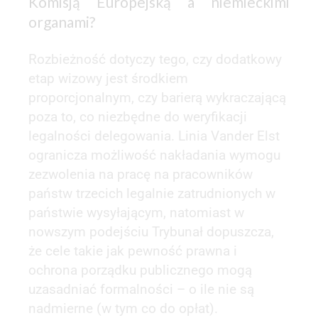
Komisją Europejską a niemieckimi
organami?
Rozbieżność dotyczy tego, czy dodatkowy
etap wizowy jest środkiem
proporcjonalnym, czy barierą wykraczającą
poza to, co niezbędne do weryfikacji
legalności delegowania. Linia Vander Elst
ogranicza możliwość nakładania wymogu
zezwolenia na pracę na pracowników
państw trzecich legalnie zatrudnionych w
państwie wysyłającym, natomiast w
nowszym podejściu Trybunał dopuszcza,
że cele takie jak pewność prawna i
ochrona porządku publicznego mogą
uzasadniać formalności – o ile nie są
nadmierne (w tym co do opłat).