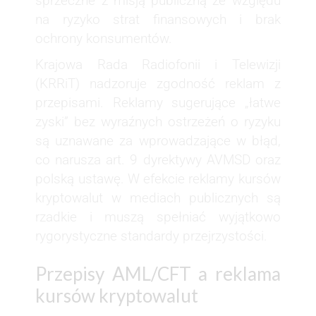
sprzeczne z misją publiczną ze względu
na ryzyko strat finansowych i brak
ochrony konsumentów.
Krajowa Rada Radiofonii i Telewizji
(KRRiT) nadzoruje zgodność reklam z
przepisami. Reklamy sugerujące „łatwe
zyski” bez wyraźnych ostrzeżeń o ryzyku
są uznawane za wprowadzające w błąd,
co narusza art. 9 dyrektywy AVMSD oraz
polską ustawę. W efekcie reklamy kursów
kryptowalut w mediach publicznych są
rzadkie i muszą spełniać wyjątkowo
rygorystyczne standardy przejrzystości.
Przepisy AML/CFT a reklama
kursów kryptowalut