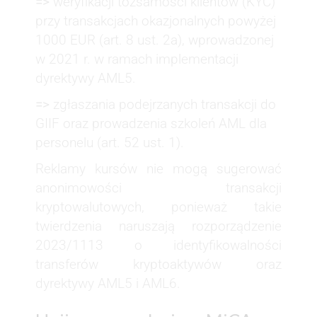
=>
weryfikacji tożsamości klientów (KYC)
przy transakcjach okazjonalnych powyżej
1000 EUR (art. 8 ust. 2a), wprowadzonej
w 2021 r. w ramach implementacji
dyrektywy AML5.
=>
zgłaszania podejrzanych transakcji do
GIIF oraz prowadzenia szkoleń AML dla
personelu (art. 52 ust. 1).
Reklamy kursów nie mogą sugerować
anonimowości transakcji
kryptowalutowych, ponieważ takie
twierdzenia naruszają rozporządzenie
2023/1113 o identyfikowalności
transferów kryptoaktywów oraz
dyrektywy AML5 i AML6.