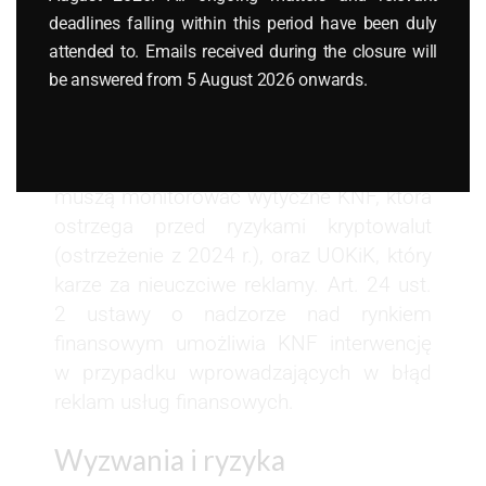
=>
media publiczne
: Ograniczenia
deadlines falling within this period have been duly
misyjne i zaostrzone podejście od 2024 r.
attended to. Emails received during the closure will
sprawiają, że reklamy kryptowalut są
be answered from 5 August 2026 onwards.
rzadko akceptowane przez TVP czy
Polskie Radio.
=>
nadzór KNF i UOKiK
: Reklamodawcy
muszą monitorować wytyczne KNF, która
ostrzega przed ryzykami kryptowalut
(ostrzeżenie z 2024 r.), oraz UOKiK, który
karze za nieuczciwe reklamy. Art. 24 ust.
2 ustawy o nadzorze nad rynkiem
finansowym umożliwia KNF interwencję
w przypadku wprowadzających w błąd
reklam usług finansowych.
Wyzwania i ryzyka