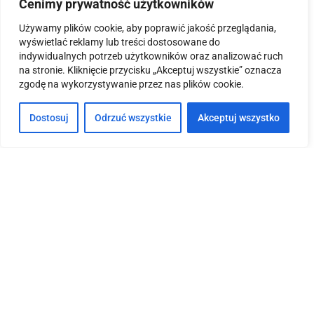
Góra
Cenimy prywatność użytkowników
Godziny otwarcia:
Używamy plików cookie, aby poprawić jakość przeglądania,
wyświetlać reklamy lub treści dostosowane do
8:00-16:00
indywidualnych potrzeb użytkowników oraz analizować ruch
na stronie. Kliknięcie przycisku „Akceptuj wszystkie” oznacza
zgodę na wykorzystywanie przez nas plików cookie.
Dane kontaktowe:
Dostosuj
Odrzuć wszystkie
Akceptuj wszystko
+48 665 246 969
+48 665 246 969
+48 665 246 969
kontakt(@)kancelaria-pozniak.pl
Informacje:
Impressum
Pliki cookies i polityka prywatności
Nota prawna