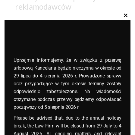
reklamodawców
Clos
Reklamodawcy kursów kryptowalut
this
modu
muszą uwzględniać następujące aspekty:
=>
treść reklam
: Muszą być jasne,
zawierać ostrzeżenia o ryzyku i unikać
obietnic zysków. W mediach publicznych
Uprzejmie informujemy, że w związku z przerwą
wymóg ten jest szczególnie
urlopową Kancelaria będzie nieczynna w okresie od
rygorystyczny.
29 lipca do 4 sierpnia 2026 r. Prowadzone sprawy
oraz przypadające w tym okresie terminy zostały
=>
zgodność z AML/CFT
: Kursy
odpowiednio zabezpieczone. Na wiadomości
obejmujące doradztwo lub obrót
otrzymane podczas przerwy będziemy odpowiadać
kryptowalutami wymagają rejestracji w
począwszy od 5 sierpnia 2026 r
GIIF i stosowania KYC dla transakcji
Please be advised that, due to the annual holiday
powyżej 1000 EUR. Reklamy nie mogą
break, the Law Firm will be closed from 29 July to 4
promować anonimowości.
August 2026. All ongoing matters and relevant