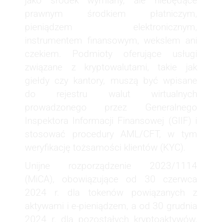
jako środek wymiany, ale niebędące
prawnym środkiem płatniczym,
pieniądzem elektronicznym,
instrumentem finansowym, wekslem ani
czekiem. Podmioty oferujące usługi
związane z kryptowalutami, takie jak
giełdy czy kantory, muszą być wpisane
do rejestru walut wirtualnych
prowadzonego przez Generalnego
Inspektora Informacji Finansowej (GIIF) i
stosować procedury AML/CFT, w tym
weryfikację tożsamości klientów (KYC).
Unijne rozporządzenie 2023/1114
(MiCA), obowiązujące od 30 czerwca
2024 r. dla tokenów powiązanych z
aktywami i e-pieniądzem, a od 30 grudnia
2024 r. dla pozostałych kryptoaktywów,