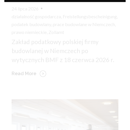
24 lipca 2026
działalność gospodarcza
,
Freistellungsbescheinigung
,
podatek budowlany
,
prace budowlane w Niemczech
,
prawo niemieckie
,
Zollamt
Zakład podatkowy polskiej firmy
budowlanej w Niemczech po
wytycznych BMF z 18 czerwca 2026 r.
Read More