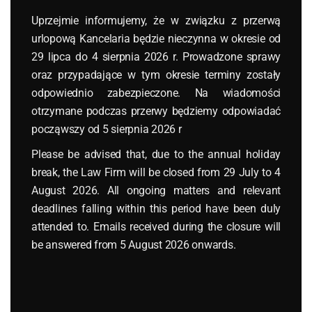
VAT
Uprzejmie informujemy, że w związku z przerwą
urlopową Kancelaria będzie nieczynna w okresie od
wizy
29 lipca do 4 sierpnia 2026 r. Prowadzone sprawy
Zollamt
oraz przypadające w tym okresie terminy zostały
odpowiednio zabezpieczone. Na wiadomości
Najnowsze wpisy
otrzymane podczas przerwy będziemy odpowiadać
począwszy od 5 sierpnia 2026 r
Please be advised that, due to the annual holiday
break, the Law Firm will be closed from 29 July to 4
August 2026. All ongoing matters and relevant
deadlines falling within this period have been duly
attended to. Emails received during the closure will
be answered from 5 August 2026 onwards.