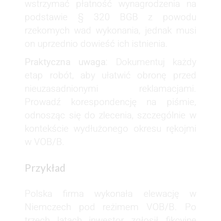
wstrzymać płatność wynagrodzenia na
podstawie § 320 BGB z powodu
rzekomych wad wykonania, jednak musi
on uprzednio dowieść ich istnienia.
Praktyczna uwaga
: Dokumentuj każdy
etap robót, aby ułatwić obronę przed
nieuzasadnionymi reklamacjami.
Prowadź korespondencję na piśmie,
odnosząc się do zlecenia, szczególnie w
kontekście wydłużonego okresu rękojmi
w VOB/B.
Przykład
Polska firma wykonała elewację w
Niemczech pod reżimem VOB/B. Po
trzech latach inwestor zgłosił fikcyjne