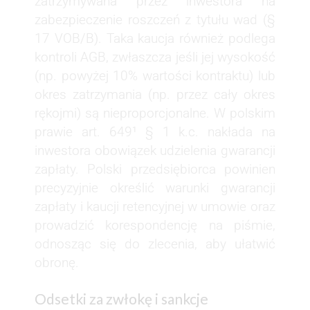
zatrzymywana przez inwestora na
zabezpieczenie roszczeń z tytułu wad (§
17 VOB/B). Taka kaucja również podlega
kontroli AGB, zwłaszcza jeśli jej wysokość
(np. powyżej 10% wartości kontraktu) lub
okres zatrzymania (np. przez cały okres
rękojmi) są nieproporcjonalne. W polskim
prawie art. 649¹ § 1 k.c. nakłada na
inwestora obowiązek udzielenia gwarancji
zapłaty. Polski przedsiębiorca powinien
precyzyjnie określić warunki gwarancji
zapłaty i kaucji retencyjnej w umowie oraz
prowadzić korespondencję na piśmie,
odnosząc się do zlecenia, aby ułatwić
obronę.
Odsetki za zwłokę i sankcje