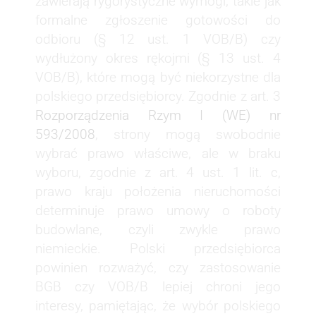
zawierają rygorystyczne wymogi, takie jak
formalne zgłoszenie gotowości do
odbioru (§ 12 ust. 1 VOB/B) czy
wydłużony okres rękojmi (§ 13 ust. 4
VOB/B), które mogą być niekorzystne dla
polskiego przedsiębiorcy. Zgodnie z art. 3
Rozporządzenia Rzym I (WE) nr
593/2008
, strony mogą swobodnie
wybrać prawo właściwe, ale w braku
wyboru, zgodnie z art. 4 ust. 1 lit. c,
prawo kraju położenia nieruchomości
determinuje prawo umowy o roboty
budowlane, czyli zwykle prawo
niemieckie. Polski przedsiębiorca
powinien rozważyć, czy zastosowanie
BGB czy VOB/B lepiej chroni jego
interesy, pamiętając, że wybór polskiego