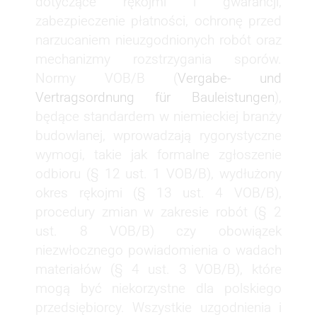
dotyczące rękojmi i gwarancji,
zabezpieczenie płatności, ochronę przed
narzucaniem nieuzgodnionych robót oraz
mechanizmy rozstrzygania sporów.
Normy VOB/B (
Vergabe- und
Vertragsordnung für Bauleistungen
),
będące standardem w niemieckiej branży
budowlanej, wprowadzają rygorystyczne
wymogi, takie jak formalne zgłoszenie
odbioru (§ 12 ust. 1 VOB/B), wydłużony
okres rękojmi (§ 13 ust. 4 VOB/B),
procedury zmian w zakresie robót (§ 2
ust. 8 VOB/B) czy obowiązek
niezwłocznego powiadomienia o wadach
materiałów (§ 4 ust. 3 VOB/B), które
mogą być niekorzystne dla polskiego
przedsiębiorcy. Wszystkie uzgodnienia i