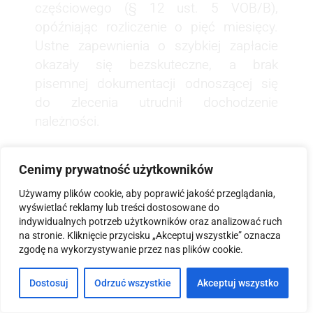
częściowego (§ 12 ust. 5 VOB/B),
opóźniając rozliczenie o pięć miesięcy.
Ustne zapewnienia o szybkiej zapłacie
okazały się bezskuteczne, a brak
pisemnej dokumentacji odnoszącej się
do zlecenia utrudnił dochodzenie
należności.
Przykład
Cenimy prywatność użytkowników
Polska firma zgodziła się na kaucję
Używamy plików cookie, aby poprawić jakość przeglądania,
wyświetlać reklamy lub treści dostosowane do
retencyjną w wysokości 15% wartości
indywidualnych potrzeb użytkowników oraz analizować ruch
kontraktu, zatrzymaną przez inwestora na
na stronie. Kliknięcie przycisku „Akceptuj wszystkie” oznacza
4 lata (§ 17 VOB/B). Inwestor narzucił
zgodę na wykorzystywanie przez nas plików cookie.
klauzulę, która została uznana za
Dostosuj
Odrzuć wszystkie
Akceptuj wszystko
niedozwoloną w świetle §§ 305 i nast.
BGB, ale brak wcześniejszej analizy