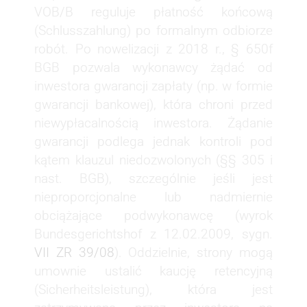
VOB/B reguluje płatność końcową
(Schlusszahlung) po formalnym odbiorze
robót. Po nowelizacji z 2018 r., § 650f
BGB pozwala wykonawcy żądać od
inwestora gwarancji zapłaty (np. w formie
gwarancji bankowej), która chroni przed
niewypłacalnością inwestora. Żądanie
gwarancji podlega jednak kontroli pod
kątem klauzul niedozwolonych (§§ 305 i
nast. BGB), szczególnie jeśli jest
nieproporcjonalne lub nadmiernie
obciążające podwykonawcę (wyrok
Bundesgerichtshof z 12.02.2009, sygn.
VII ZR 39/08
). Oddzielnie, strony mogą
umownie ustalić kaucję retencyjną
(Sicherheitsleistung), która jest