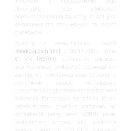
inwestora, a niedopełnienie tego
obowiązku może skutkować
odpowiedzialnością za wady, nawet jeśli
wykonawca nie miał wpływu na jakość
materiałów.
Zgodnie z orzecznictwem (wyrok
Bundesgerichtshof
z 08.11.2007, sygn.
VII ZR 183/05
), bezzasadna odmowa
odbioru może skutkować obowiązkiem
zapłaty, ale wykonawca musi udowodnić
wypełnienie swoich obowiązków
sprawdzenia i zgłoszenia zastrzeżeń oraz
dokonania formalnego zgłoszenia. Polski
przedsiębiorca powinien otrzymać od
kontrahenta pełny tekst VOB/B przed
podpisaniem umowy, aby spełnione
zostały wymogi § 305 BGB dotyczące