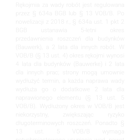
Rękojmia za wady robót jest regulowana
przez § 634a BGB lub § 13 VOB/B. Po
nowelizacji z 2018 r., § 634a ust. 1 pkt 2
BGB ustanawia 5-letni okres
przedawnienia roszczeń dla budynków
(Bauwerk), a 2 lata dla innych robót. W
VOB/B (§ 13 ust. 4) okres rękojmi wynosi
4 lata dla budynków (Bauwerke) i 2 lata
dla innych prac; strony mogą umownie
wydłużyć termin, a każda naprawa wady
wydłuża go o dodatkowe 2 lata dla
naprawionego elementu (§ 13 ust. 5
VOB/B). Wydłużony okres w VOB/B jest
niekorzystny, zwiększając ryzyko
długoterminowych roszczeń. Ponadto §
13 ust. 5 VOB/B wymaga
natychmiastowego usunięcia wad, nawet