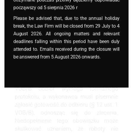
Wynagrodzenie staje się wymagalne po
począwszy od 5 sierpnia 2026 r
Zustandsfeststellung, o ile spełnione są
przesłanki z § 650g ust. 4 BGB, tj.
Please be advised that, due to the annual holiday
inwestor dokona odbioru lub odbiór jest
break, the Law Firm will be closed from 29 July to 4
zbędny zgodnie z § 640 ust. 1 zd. 2 BGB
August 2026. All ongoing matters and relevant
(np. ze względu na charakter dzieła) lub §
deadlines falling within this period have been duly
646 BGB (np. prace projektowe, przy
attended to. Emails received during the closure will
których odbiór nie jest przewidziany), a
be answered from 5 August 2026 onwards.
wykonawca przedłoży „prüfbar” rachunek
końcowy. Procedura wymaga pisemnego
wezwania inwestora do odbioru. W
VOB/B odbiór wymaga formalnego
protokołu, a wykonawca musi pisemnie
zgłosić gotowość do odbioru (§ 12 ust. 1
VOB/B), odnosząc się do zlecenia.
Niedopełnienie tego obowiązku może
skutkować uznaniem, że roboty nie