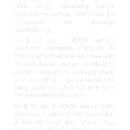
BGB). VOB/B wprowadza bardziej
rygorystyczne wymogi, które mogą być
niekorzystne dla polskiego
przedsiębiorcy:
=> § 12 ust. 1 VOB/B
: wymaga
pisemnego zgłoszenia gotowości do
odbioru, a niedopełnienie tego obowiązku
może skutkować uznaniem, że roboty nie
zostały ukończone, co blokuje płatność.
Niemieckie firmy mogą wykorzystać ten
zapis, opóźniając odbiór pod pretekstem
braku formalnego zgłoszenia.
=> § 13 ust. 4 VOB/B
: określa 4-letni
okres rękojmi dla budynków (Bauwerke) i
2 lata dla innych prac; strony mogą
umownie wydłużyć termin, a każda