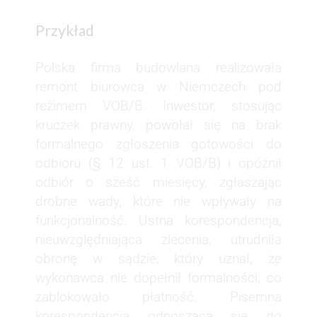
Przykład
Polska firma budowlana realizowała
remont biurowca w Niemczech pod
reżimem VOB/B. Inwestor, stosując
kruczek prawny, powołał się na brak
formalnego zgłoszenia gotowości do
odbioru (§ 12 ust. 1 VOB/B) i opóźnił
odbiór o sześć miesięcy, zgłaszając
drobne wady, które nie wpływały na
funkcjonalność. Ustna korespondencja,
nieuwzględniająca zlecenia, utrudniła
obronę w sądzie, który uznał, że
wykonawca nie dopełnił formalności, co
zablokowało płatność. Pisemna
korespondencja odnosząca się do