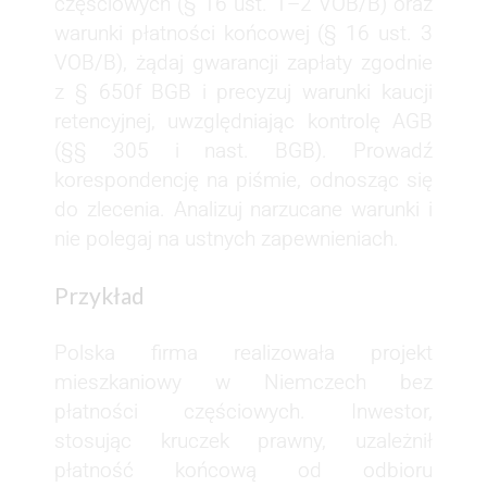
częściowych (§ 16 ust. 1–2 VOB/B) oraz
warunki płatności końcowej (§ 16 ust. 3
VOB/B), żądaj gwarancji zapłaty zgodnie
z § 650f BGB i precyzuj warunki kaucji
retencyjnej, uwzględniając kontrolę AGB
(§§ 305 i nast. BGB). Prowadź
korespondencję na piśmie, odnosząc się
do zlecenia. Analizuj narzucane warunki i
nie polegaj na ustnych zapewnieniach.
Przykład
Polska firma realizowała projekt
mieszkaniowy w Niemczech bez
płatności częściowych. Inwestor,
stosując kruczek prawny, uzależnił
płatność końcową od odbioru