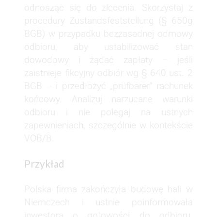
odnosząc się do zlecenia. Skorzystaj z
procedury Zustandsfeststellung (§ 650g
BGB) w przypadku bezzasadnej odmowy
odbioru, aby ustabilizować stan
dowodowy i żądać zapłaty – jeśli
zaistnieje fikcyjny odbiór wg § 640 ust. 2
BGB – i przedłożyć „prüfbarer” rachunek
końcowy. Analizuj narzucane warunki
odbioru i nie polegaj na ustnych
zapewnieniach, szczególnie w kontekście
VOB/B.
Przykład
Polska firma zakończyła budowę hali w
Niemczech i ustnie poinformowała
inwestora o gotowości do odbioru.