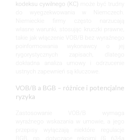
kodeksu cywilnego (KC)
może być trudny
do wyegzekwowania w Niemczech.
Niemieckie firmy często narzucają
własne warunki, stosując kruczki prawne,
takie jak włączenie VOB/B bez wyraźnego
poinformowania wykonawcy o jej
rygorystycznych zapisach, dlatego
dokładna analiza umowy i odrzucenie
ustnych zapewnień są kluczowe.
VOB/B a BGB – różnice i potencjalne
ryzyka
Zastosowanie VOB/B wymaga
wyraźnego wskazania w umowie, a jego
przepisy wyłączają niektóre regulacje
BGB, np. dotyczące rękojmi (§ 634a