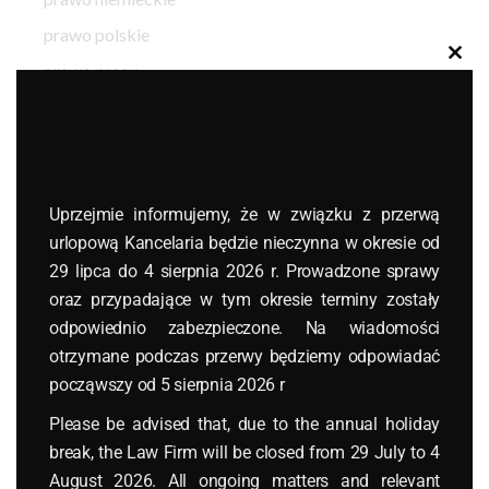
prawo polskie
Clos
prawo pracy
this
modu
przedsiębiorcy
radcy prawni
SOKA-BAU
spółki kapitałowe
Uprzejmie informujemy, że w związku z przerwą
urlopową Kancelaria będzie nieczynna w okresie od
spółki osobowe
29 lipca do 4 sierpnia 2026 r. Prowadzone sprawy
sprawozdanie finansowe 2018
oraz przypadające w tym okresie terminy zostały
sygnaliści
odpowiednio zabezpieczone. Na wiadomości
otrzymane podczas przerwy będziemy odpowiadać
uokik
począwszy od 5 sierpnia 2026 r
VAT
Please be advised that, due to the annual holiday
wizy
break, the Law Firm will be closed from 29 July to 4
Zollamt
August 2026. All ongoing matters and relevant