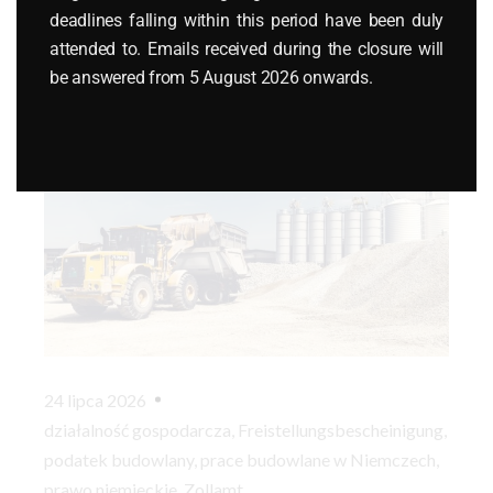
deadlines falling within this period have been duly
Najnowsze wpisy
attended to. Emails received during the closure will
be answered from 5 August 2026 onwards.
24 lipca 2026
działalność gospodarcza
,
Freistellungsbescheinigung
,
podatek budowlany
,
prace budowlane w Niemczech
,
prawo niemieckie
,
Zollamt