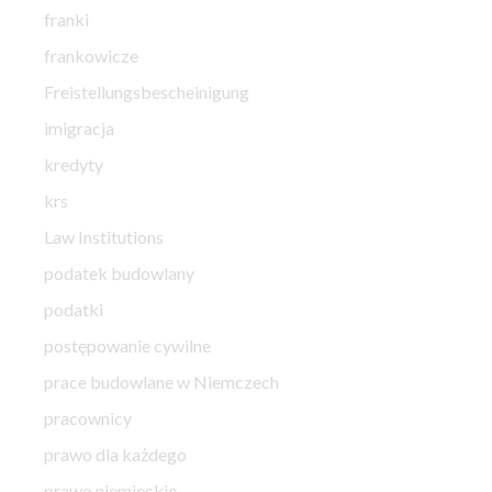
franki
frankowicze
Freistellungsbescheinigung
imigracja
kredyty
krs
Law Institutions
podatek budowlany
podatki
postępowanie cywilne
prace budowlane w Niemczech
pracownicy
prawo dla każdego
prawo niemieckie